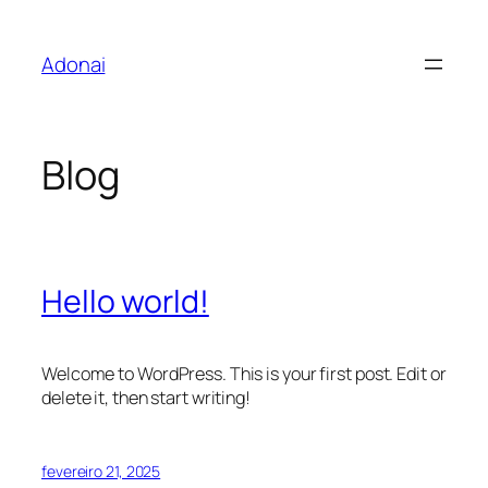
Pular
para
Adonai
o
conteúdo
Blog
Hello world!
Welcome to WordPress. This is your first post. Edit or
delete it, then start writing!
fevereiro 21, 2025